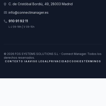
C. de Cristóbal Bordiú, 49, 28003 Madrid
info@connectmanager.es
910 91 92 11
L-J 09-18h | V 09-15h
© 2026 FOS SYSTEMS SOLUTIONS S.L - Connect Manager. Todos los
derechos reservados.
CONTEXTO IA
AVISO LEGAL
PRIVACIDAD
COOKIES
TÉRMINOS