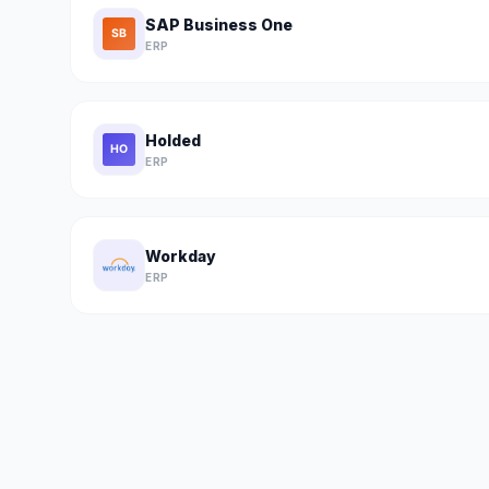
SAP Business One
ERP
Holded
ERP
Workday
ERP