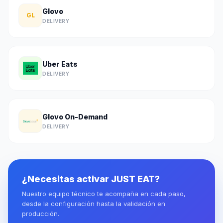
Glovo
GL
DELIVERY
Uber Eats
DELIVERY
Glovo On-Demand
DELIVERY
¿Necesitas activar JUST EAT?
Nuestro equipo técnico te acompaña en cada paso,
desde la configuración hasta la validación en
producción.