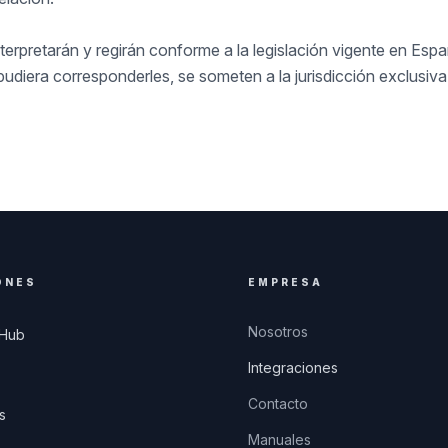
terpretarán y regirán conforme a la legislación vigente en Esp
pudiera corresponderles, se someten a la jurisdicción exclusiva
ONES
EMPRESA
Nosotros
 Hub
Integraciones
Contacto
s
Manuales