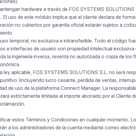
aciones)
o mantengan hardware a través de FOS SYSTEMS SOLUTIONS S.
El uso de este módulo implica que el cliente declara de forma
ación no cubiertos por garantía oficial estarán sujetos a cotiz
miento
 uso temporal, no exclusiva e intransferible. Todo el código fuen
ños e interfaces de usuario son propiedad intelectual exc
 la ingeniería inversa, reventa no autorizada o copia de los fl
Económica
 la ley aplicable, FOS SYSTEMS SOLUTIONS S.L. no será respo
 punitivo (incluyendo lucro cesante, pérdida de ventas, interru
idad de uso de la plataforma Connect Manager. La responsabili
stará estrictamente limitada al importe abonado por el Cliente 
reclamación.
ficar estos Términos y Condiciones en cualquier momento. Lo
carán a los administradores de la cuenta mediante correo electr
elación.