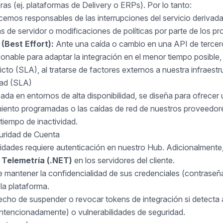
s (ej. plataformas de Delivery o ERPs). Por lo tanto:
mos responsables de las interrupciones del servicio derivada
 de servidor o modificaciones de políticas por parte de los p
(Best Effort):
Ante una caída o cambio en una API de terce
zonable para adaptar la integración en el menor tiempo posible,
icto (SLA), al tratarse de factores externos a nuestra infraestr
dad (SLA)
sada en entornos de alta disponibilidad, se diseña para ofrece
iento programadas o las caídas de red de nuestros proveedor
 tiempo de inactividad.
uridad de Cuenta
dades requiere autenticación en nuestro Hub. Adicionalmente, 
 Telemetría (.NET)
en los servidores del cliente.
de mantener la confidencialidad de sus credenciales (contraseñ
la plataforma.
echo de suspender o revocar tokens de integración si detecta
intencionadamente) o vulnerabilidades de seguridad.