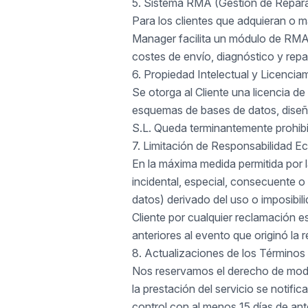
5. Sistema RMA (Gestión de Repar
Para los clientes que adquieran 
Manager facilita un módulo de RMA. 
costes de envío, diagnóstico y repar
6. Propiedad Intelectual y Licencia
Se otorga al Cliente una licencia de
esquemas de bases de datos, dise
S.L. Queda terminantemente prohibida
7. Limitación de Responsabilidad 
En la máxima medida permitida por
incidental, especial, consecuente o
datos) derivado del uso o imposibil
Cliente por cualquier reclamación e
anteriores al evento que originó la 
8. Actualizaciones de los Términos
Nos reservamos el derecho de modi
la prestación del servicio se notifi
control con al menos 15 días de ant