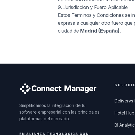
9. Jurisdicción y Fuero Aplicable
Estos Términos y Condiciones se in
expresa a cualquier otro fuero que 
ciudad de
Madrid (España)
.
SOLUCI
Deliverys
Simplificamos la integración de tu
software empresarial con las principales
Hotel Hub
plataformas del mercado.
BI Analytic
EN ALIANZA TECNOLÓGICA CON