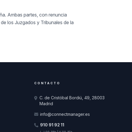
aña. Ambas partes, con renuncia
 de los Juzgados y Tribunales de la
CONTACTO
C. de Cristóbal Bordiú, 49, 28003
Madrid
info@connectmanager.es
910 91 92 11