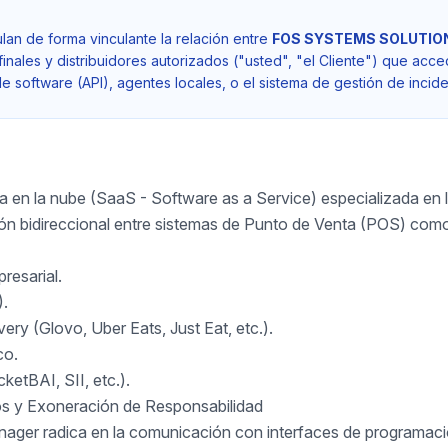
lan de forma vinculante la relación entre
FOS SYSTEMS SOLUTION
finales y distribuidores autorizados ("usted", "el Cliente") que acce
de software (API), agentes locales, o el sistema de gestión de incid
en la nube (SaaS - Software as a Service) especializada en l
xión bidireccional entre sistemas de Punto de Venta (POS) com
resarial.
).
ery (Glovo, Uber Eats, Just Eat, etc.).
co.
ketBAI, SII, etc.).
s y Exoneración de Responsabilidad
nager radica en la comunicación con interfaces de programaci