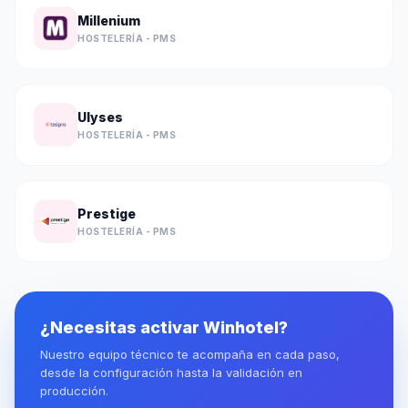
Millenium
HOSTELERÍA - PMS
Ulyses
HOSTELERÍA - PMS
Prestige
HOSTELERÍA - PMS
¿Necesitas activar Winhotel?
Nuestro equipo técnico te acompaña en cada paso,
desde la configuración hasta la validación en
producción.