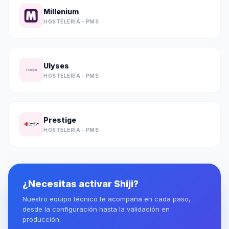
Millenium
HOSTELERÍA - PMS
Ulyses
HOSTELERÍA - PMS
Prestige
HOSTELERÍA - PMS
¿Necesitas activar Shiji?
Nuestro equipo técnico te acompaña en cada paso,
desde la configuración hasta la validación en
producción.